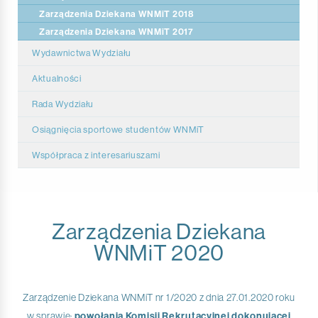
Zarządzenia Dziekana WNMiT 2018
Zarządzenia Dziekana WNMiT 2017
Wydawnictwa Wydziału
Informacje o Zeszytach Wydziału Nauk Medycznych i
Aktualności
Technicznych
Rada Wydziału
Zasady publikacji
Uchwały Rady WPT 2019
Osiągnięcia sportowe studentów WNMiT
Instructions for preparing material for printing
Współpraca z interesariuszami
Katedra Nauk Informatyczno - Technicznych
Katedra Nauk Medycznych
Zarządzenia Dziekana
Katedra Nauk o Kulturze Fizycznej i Zdrowiu
WNMiT 2020
Zarządzenie Dziekana WNMiT nr 1/2020 z dnia 27.01.2020 roku
w sprawie:
powołania Komisji Rekrutacyjnej dokonującej