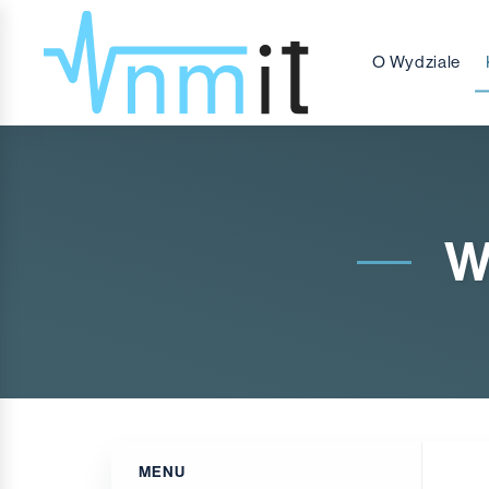
O Wydziale
W
MENU