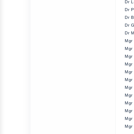
Dr L
Dr P
Dr B
Dr G
Dr 
Mgr
Mgr
Mgr
Mgr 
Mgr 
Mgr
Mgr
Mgr
Mgr
Mgr
Mgr 
Mgr 