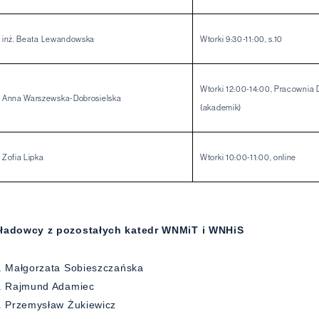
 inż. Beata Lewandowska
Wtorki 9:30-11:00, s.10
Wtorki 12:00-14:00, Pracownia 
 Anna Warszewska-Dobrosielska
(akademik)
 Zofia Lipka
Wtorki 10:00-11:00, online
ładowcy z pozostałych katedr WNMiT i WNHiS
. Małgorzata Sobieszczańska
f. Rajmund Adamiec
. Przemysław Żukiewicz