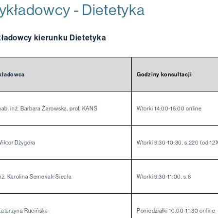
kładowcy - Dietetyka
ładowcy kierunku Dietetyka
kładowca
Godziny konsultacji
 hab. inż. Barbara Żarowska, prof. KANS
Wtorki 14:00-16:00 online
Wiktor Dżygóra
Wtorki 9:30-10:30, s.220 (od 12X
inż. Karolina Semeriak-Siecla
Wtorki 9:30-11:00, s.6
Katarzyna Rucińska
Poniedziałki 10:00-11:30 online