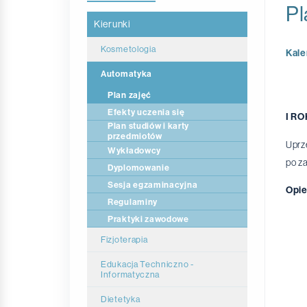
Pl
Kierunki
Kosmetologia
Kale
Automatyka
Plan zajęć
Efekty uczenia się
I RO
Plan studiów i karty
przedmiotów
Uprz
Wykładowcy
po z
Dyplomowanie
Sesja egzaminacyjna
Opie
Regulaminy
Praktyki zawodowe
Fizjoterapia
Plan zajęć
Edukacja Techniczno -
Informatyczna
Efekty uczenia się
Plan zajęć
Dietetyka