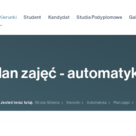
Kierunki
Student
Kandydat
Studia Podyplomowe
Gal
lan zajęć - automaty
Jesteś teraz tutaj:
Strona Główna
Kierunki
Automatyka
Plan zajęć