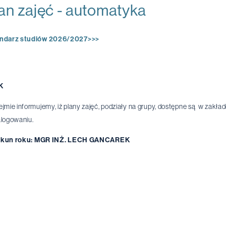
an zajęć - automatyka
ndarz studiów 2026/2027>>>
K
ejmie informujemy, iż plany zajęć, podziały na grupy, dostępne są w zakł
alogowaniu.
kun roku:
MGR INŻ. LECH GANCAREK