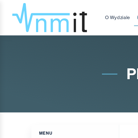
O Wydziale
P
MENU