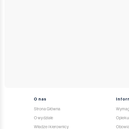
O nas
Infor
Strona Główna
Wymag
O wydziale
Opieku
Władze i kierownicy
Obowi