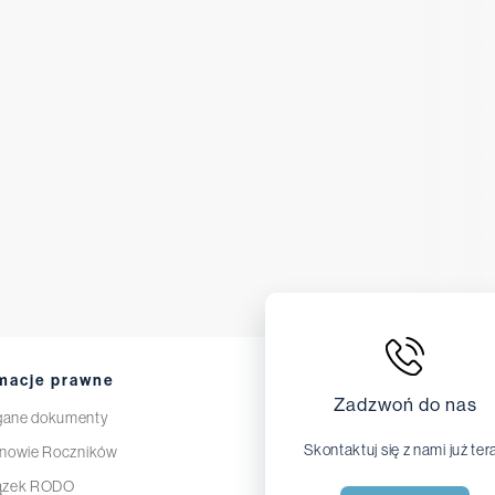
macje prawne
Zadzwoń do nas
ane dokumenty
Skontaktuj się z nami już ter
nowie Roczników
ązek RODO