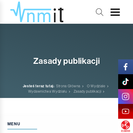
Zasady publikacji
Jesteś teraz tutaj:
Strona Główna
O Wydziale
Wydawnictwa Wydziału
Zasady publikacji
MENU