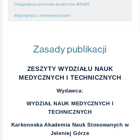
Zarządzenia Dziekana WNMiT 2021
Uchwały Rady WPT 2019
Osiągnięcia sportowe studentów WNMiT
Zarządzenia Dziekana WNMiT 2020
Współpraca z interesariuszami
Zarządzenia Dziekana WNMiT 2019
Katedra Nauk Informatyczno - Technicznych
Zarządzenia Dziekana WNMiT 2018
Katedra Nauk Medycznych
Zasady publikacji
Zarządzenia Dziekana WNMiT 2017
Katedra Nauk o Kulturze Fizycznej i Zdrowiu
ZESZYTY WYDZIAŁU NAUK
MEDYCZNYCH I TECHNICZNYCH
Wydawca:
WYDZIAŁ NAUK MEDYCZNYCH I
TECHNICZNYCH
Karkonoska Akademia Nauk Stosowanych w
Jeleniej Górze