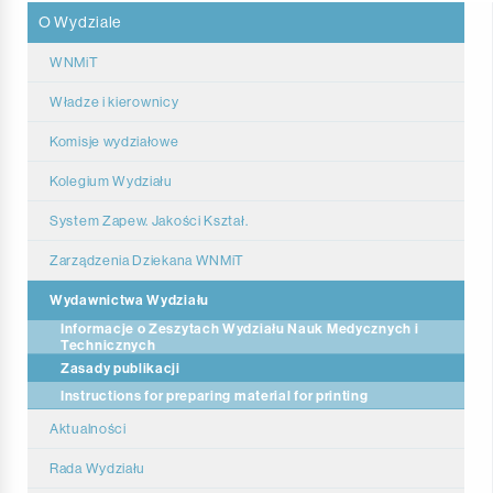
O Wydziale
WNMiT
Władze i kierownicy
Komisje wydziałowe
Kolegium Wydziału
System Zapew. Jakości Kształ.
Zarządzenia Dziekana WNMiT
Zarządzenia Dziekana WNMiT 2026
Wydawnictwa Wydziału
Informacje o Zeszytach Wydziału Nauk Medycznych i
Zarządzenia Dziekana WNMiT 2025
Technicznych
Zasady publikacji
Zarządzenia Dziekana WNMiT 2024
Instructions for preparing material for printing
Zarządzenia Dziekana WNMiT 2023
Aktualności
Zarządzenia Dziekana WNMiT 2022
Rada Wydziału