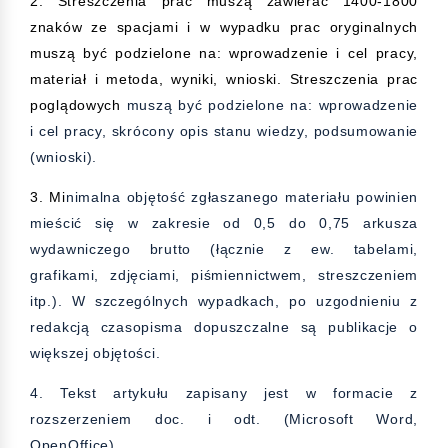
2. Streszczenia prac muszą zawierać 1400-1800
znaków ze spacjami i w wypadku prac oryginalnych
muszą być podzielone na: wprowadzenie i cel pracy,
materiał i metoda, wyniki, wnioski. Streszczenia prac
poglądowych
muszą być podzielone na: wprowadzenie
i cel pracy, skrócony opis stanu wiedzy, podsumowanie
(wnioski).
3. Mi
nimalna objętość zgłaszanego materiału powinien
mieścić się w zakresie od 0,5 do 0,75 arkusza
wydawniczego brutto (łącznie z ew. tabelami,
grafikami, zdjęciami, piśmiennictwem, streszczeniem
itp.). W szczególnych wypadkach, po uzgodnieniu z
redakcją czasopisma dopuszczalne są publikacje o
większej objętości.
4. Tekst artykułu zapisany jest w formacie z
rozszerzeniem doc. i odt. (Microsoft Word,
OpenOffice).