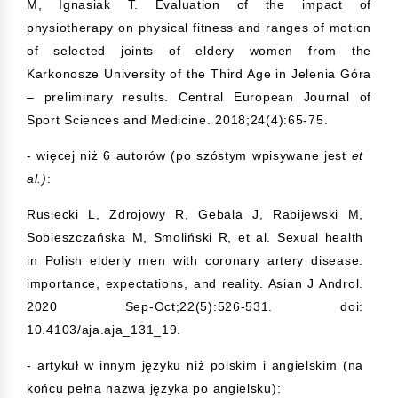
M, Ignasiak T. Evaluation of the impact of
physiotherapy on physical fitness and ranges of motion
of selected joints of eldery women from the
Karkonosze University of the Third Age in Jelenia Góra
– preliminary results. Central European Journal of
Sport Sciences and Medicine. 2018;24(4):65-75.
- więcej niż 6 autorów (po szóstym wpisywane jest
et
al.)
:
Rusiecki L, Zdrojowy R, Gebala J, Rabijewski M,
Sobieszczańska M, Smoliński R, et al. Sexual health
in Polish elderly men with coronary artery disease:
importance, expectations, and reality. Asian J Androl.
2020 Sep-Oct;22(5):526-531. doi:
10.4103/aja.aja_131_19.
- artykuł w innym języku niż polskim i angielskim (na
końcu pełna nazwa języka po angielsku):