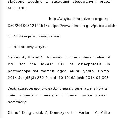
skrócone zgodnie z zasadami stosowanymi przez
MEDLINE:
http://wayback.archive-it.org/org-
350/20180312141514/https://www.nlm.nih.gov/pubs/factsheet
1. Publikacja w czasopiśmie:
- standardowy artykuł:
Skrzek A, Kozieł S, Ignasiak Z. The optimal value of
BMI for the lowest risk of osteoporosis in
postmenopausal women aged 40-88 years. Homo.
2014 Jun;65(3):232-9. doi: 10.1016/j.jchb.2014.01.003.
Jeśli czasopismo prowadzi ciągła numerację stron w
całej objętości, miesiące i numer może zostać
pominięty:
Cichoń D, Ignasiak Z, Demczyszak I, Fortuna M, Milko