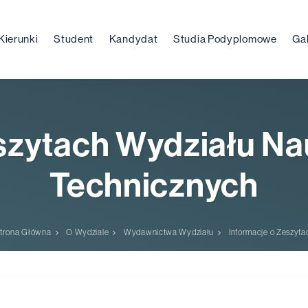
Kierunki
Student
Kandydat
Studia Podyplomowe
Gal
szytach Wydziału N
Technicznych
trona Główna
O Wydziale
Wydawnictwa Wydziału
Informacje o Zeszyta