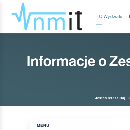
O Wydziale
Informacje o Ze
Jesteś teraz tutaj:
S
MENU