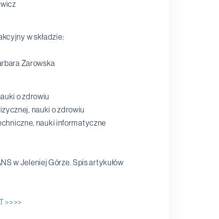
ewicz
kcyjny w składzie:
 Barbara Żarowska
nauki o zdrowiu
izycznej, nauki o zdrowiu
 techniczne, nauki informatyczne
NS w Jeleniej Górze. Spis artykułów
T >>>>