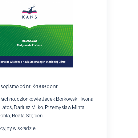
opismo od nr I/2009 do nr
 Błachno, członkowie Jacek Borkowski, Iwona
atoś, Dariusz Milko, Przemysław Minta,
chla, Beata Stępień.
cyjny w składzie: