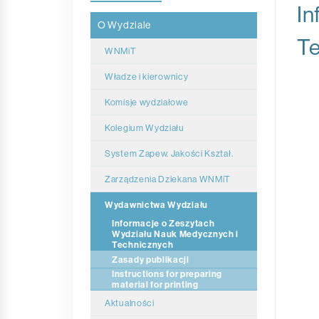
In
O Wydziale
T
WNMiT
Władze i kierownicy
Komisje wydziałowe
Kolegium Wydziału
System Zapew. Jakości Kształ.
Zarządzenia Dziekana WNMiT
Zarządzenia Dziekana WNMiT
Wydawnictwa Wydziału
2026
Informacje o Zeszytach
Wydziału Nauk Medycznych i
Zarządzenia Dziekana WNMiT
Technicznych
2025
Zasady publikacji
Instructions for preparing
Zarządzenia Dziekana WNMiT
material for printing
2024
Aktualności
Zarządzenia Dziekana WNMiT