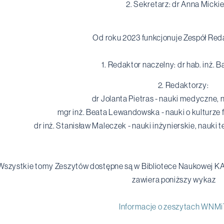
2. Sekretarz: dr Anna Micki
Od roku 2023 funkcjonuje Zespół Reda
1. Redaktor naczelny: dr hab. inż.
2. Redaktorzy:
dr Jolanta Pietras - nauki medyczne, 
mgr inż. Beata Lewandowska - nauki o kulturze f
dr inż. Stanisław Maleczek - nauki inżynierskie, nauki
Wszystkie tomy Zeszytów dostępne są w Bibliotece Naukowej KA
zawiera poniższy wykaz
Informacje o zeszytach WNMi