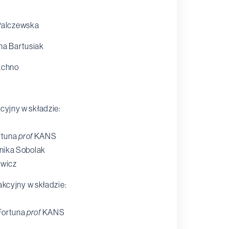
 Palczewska
ena Bartusiak
łachno
cyjny w składzie:
ortuna
prof
KANS
onika Sobolak
ewicz
kcyjny w składzie:
 Fortuna
prof
KANS