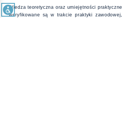
Wiedza teoretyczna oraz umiejętności praktyczne
weryfikowane są w trakcie praktyki zawodowej,
która stanowi integralną część kształcenia.
Poza obowiązkowymi zajęciami studenci mogą
rozwijać swoje zainteresowania poprzez
działalność w Studenckich Kołach Naukowych –
SKN „Bolus”, Koło Naukowe Chirurgii
Operacyjnej i Leczenia Ran, SKN
„PROZDROWIE”, SKN z Zakresu Fizjologii
Wysiłku Fizycznego.
Studenci mogą również podnosić sprawność
fizyczną w ramach działalności sekcji sportowych
działających przy AZS Karkonoskiej Akademii
Nauk Stosowanych w Jeleniej Górze.
Kierunek uzyskał pozytywną opinię i posiada
akredytację Polskiej Komisji Akredytacyjnej