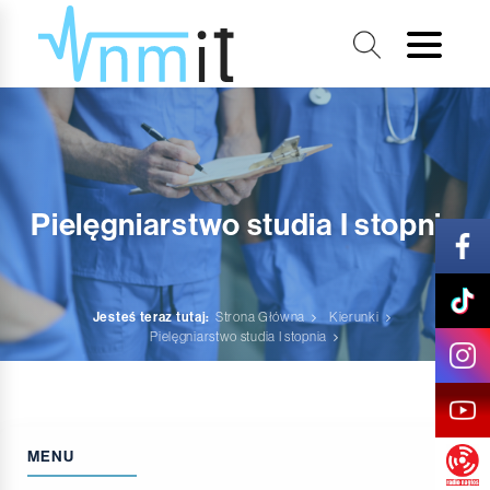
Pielęgniarstwo studia I stopnia
Jesteś teraz tutaj:
Strona Główna
Kierunki
Pielęgniarstwo studia I stopnia
MENU