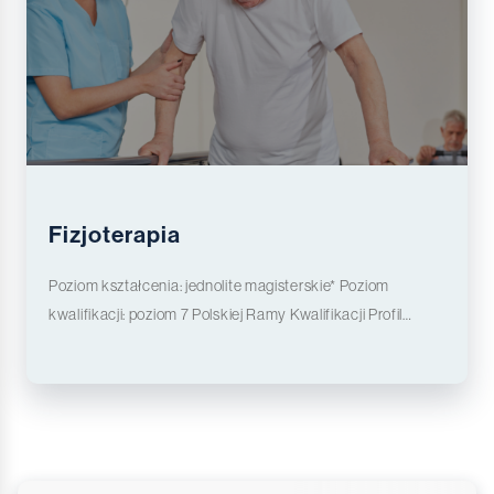
Fizjoterapia
Poziom kształcenia: jednolite magisterskie* Poziom
kwalifikacji: poziom 7 Polskiej Ramy Kwalifikacji Profil
kształcenia: praktyczny Forma studiów: stacjonarne Studia
trwają: 5 lat (dziesięć semestrów) Tytuł zawodowy
nadawany absolwentom: magister** Ukończenie studiów II
stopnia uprawnia absolwenta do podjęcia studiów III
stopnia (doktorskich). * Ukończenie studiów upoważnia
absolwenta do przystąpienia do Państwowego Egzaminu