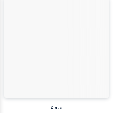
Fizjoterapeutycznego (PEF), po zdaniu którego uzyskuje
prawo wykonywania zawodu. ** Absolwent uzyskuje tytuł
magistra bez prawa wykonywania zawodu. Więcej
informacji o kierunku Fizjoterapia >>>
O nas