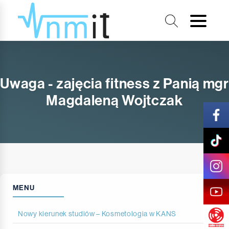
Uwaga - zajęcia fitness z Panią mgr
Magdaleną Wojtczak
MENU
Nowy kierunek studiów – Kosmetologia w KANS