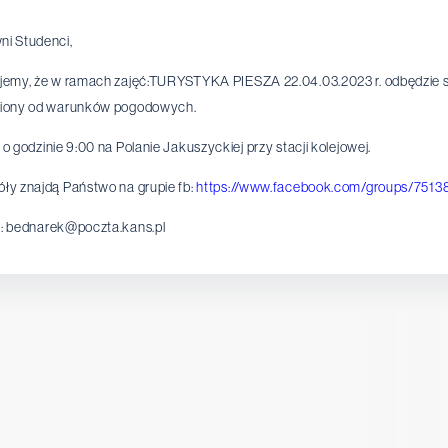
i Studenci,
jemy, że w ramach zajęć:TURYSTYKA PIESZA 22.04.03.2023 r. odbędzie si
niony od warunków pogodowych.
 o godzinie 9:00 na Polanie Jakuszyckiej przy stacji kolejowej.
ły znajdą Państwo na grupie fb:
https://www.facebook.com/groups/751
: bednarek@poczta.kans.pl