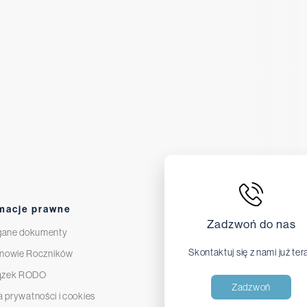
macje prawne
Zadzwoń do nas
ane dokumenty
Skontaktuj się z nami już ter
nowie Roczników
ązek RODO
Zadzwoń
a prywatności i cookies