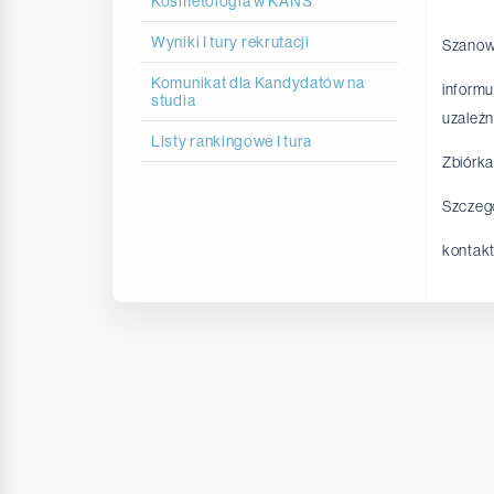
Kosmetologia w KANS
Wyniki I tury rekrutacji
Szanown
Komunikat dla Kandydatów na
informu
studia
uzależ
Listy rankingowe I tura
Zbiórka
Szczegó
kontakt