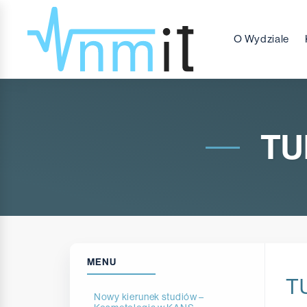
O Wydziale
TU
MENU
T
Nowy kierunek studiów –