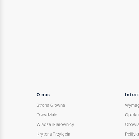
O nas
Infor
Strona Główna
Wymag
O wydziale
Opieku
Władze i kierownicy
Obowi
Kryteria Przyjęcia
Polityk