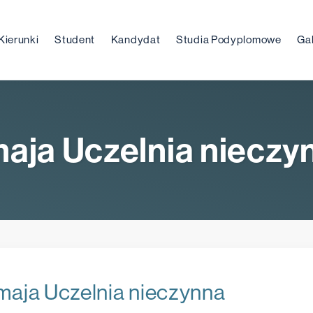
Kierunki
Student
Kandydat
Studia Podyplomowe
Gal
maja Uczelnia nieczy
maja Uczelnia nieczynna