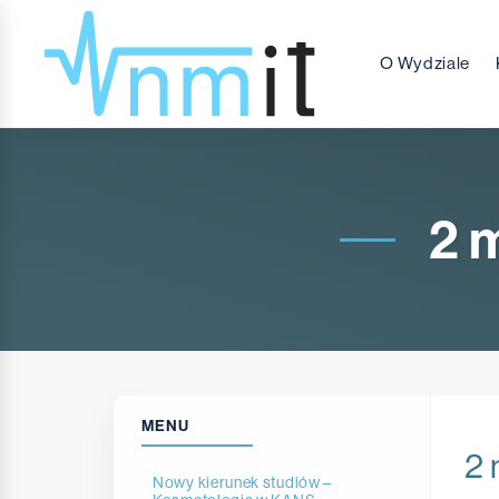
O Wydziale
2 
MENU
2 
Nowy kierunek studiów –