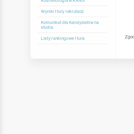
Kosmetologia w KANS
Wyniki I tury rekrutacji
Komunikat dla Kandydatów na
studia
Zgod
Listy rankingowe I tura