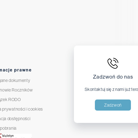
macje prawne
Zadzwoń do nas
ane dokumenty
Skontaktuj się z nami już ter
nowie Roczników
ązek RODO
Zadzwoń
a prywatności i cookies
acja dostępności
o pobrania