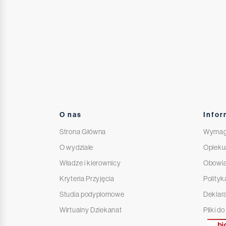
O nas
Infor
Strona Główna
Wymag
O wydziale
Opieku
Władze i kierownicy
Obowi
Kryteria Przyjęcia
Polityk
Studia podyplomowe
Deklar
Wirtualny Dziekanat
Pliki d