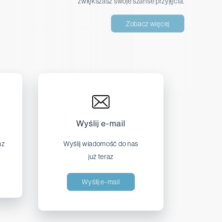
zwiększasz swoje szanse przyjęcia.
Zobacz więcej
Wyślij e-mail
az
Wyślij wiadomość do nas
już teraz
Wyślij e-mail